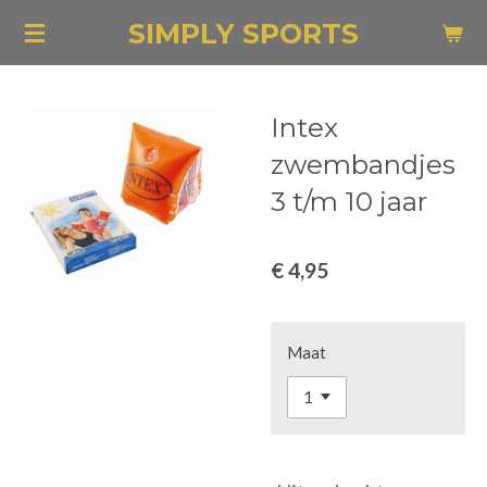
Ga
SIMPLY SPORTS
direct
naar
de
Intex
hoofdinhoud
zwembandjes
3 t/m 10 jaar
€ 4,95
Maat