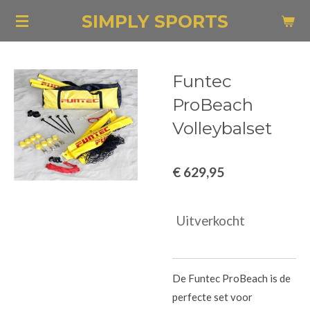
Ga
SIMPLY SPORTS
direct
naar
de
Funtec
hoofdinhoud
ProBeach
Volleybalset
€ 629,95
Uitverkocht
De Funtec ProBeach is de
perfecte set voor