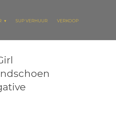
R
SUP VERHUUR
VERKOOP
irl
andschoen
ative