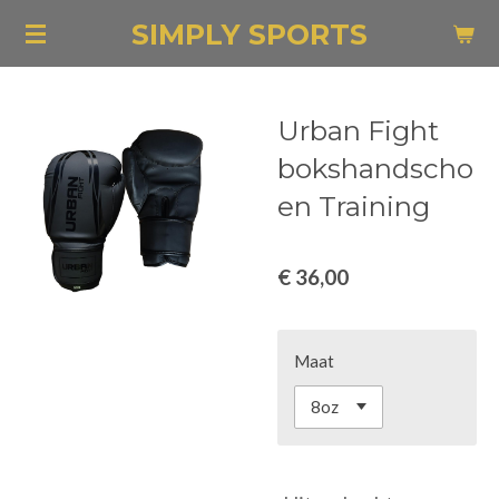
Ga
SIMPLY SPORTS
direct
naar
de
Urban Fight
hoofdinhoud
bokshandscho
en Training
€ 36,00
Maat