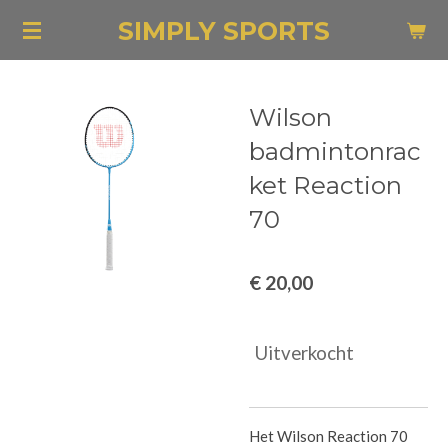
Ga
SIMPLY SPORTS
direct
naar
de
Wilson
hoofdinhoud
badmintonrac
ket Reaction
70
€ 20,00
Uitverkocht
Het Wilson Reaction 70