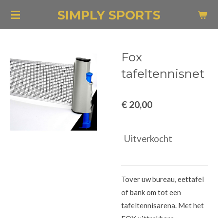
Ga
SIMPLY SPORTS
direct
naar
de
Fox
hoofdinhoud
tafeltennisnet
€ 20,00
Uitverkocht
Tover uw bureau, eettafel
of bank om tot een
tafeltennisarena. Met het