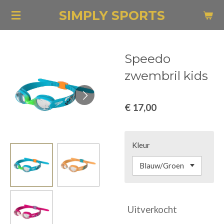
Ga
SIMPLY SPORTS
direct
naar
de
Speedo
hoofdinhoud
zwembril kids
€ 17,00
Kleur
Uitverkocht