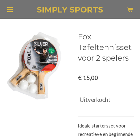
Ga
SIMPLY SPORTS
direct
naar
de
Fox
hoofdinhoud
Tafeltennisset
voor 2 spelers
€ 15,00
Uitverkocht
Ideale startersset voor
recreatieve en beginnende