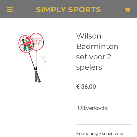
Ga
SIMPLY SPORTS
direct
naar
de
Wilson
hoofdinhoud
Badminton
set voor 2
spelers
€ 36,00
Uitverkocht
Een handige keuze voor