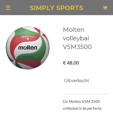
Ga
SIMPLY SPORTS
direct
naar
de
Molten
hoofdinhoud
volleybal
V5M3500
€ 48,00
Uitverkocht
De Molten V5M 3500
volleybal is de perfecte