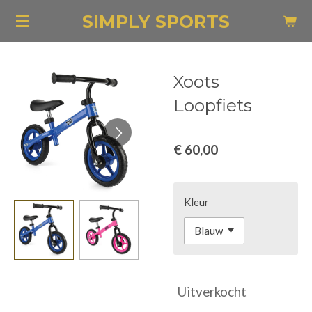
Ga
SIMPLY SPORTS
direct
naar
de
Xoots
hoofdinhoud
Loopfiets
€ 60,00
Kleur
Uitverkocht