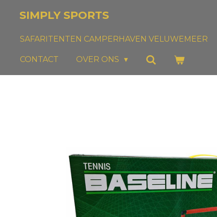
Ga
SIMPLY SPORTS
direct
naar
SAFARITENTEN CAMPERHAVEN VELUWEMEER
de
CONTACT
OVER ONS
hoofdinhoud