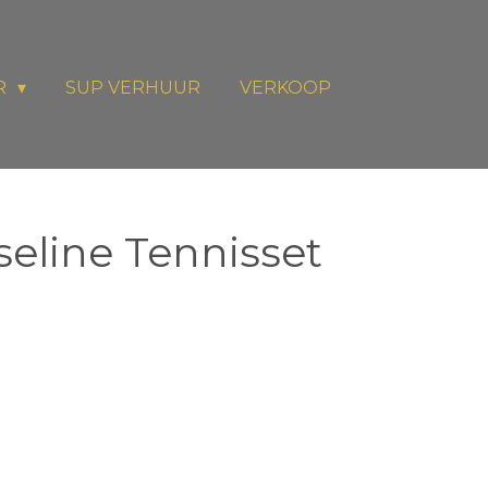
R
SUP VERHUUR
VERKOOP
aseline Tennisset