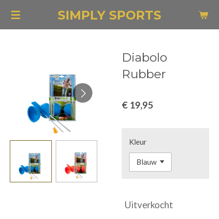
Ga
SIMPLY SPORTS
direct
naar
de
Diabolo
hoofdinhoud
Rubber
€ 19,95
Kleur
Uitverkocht