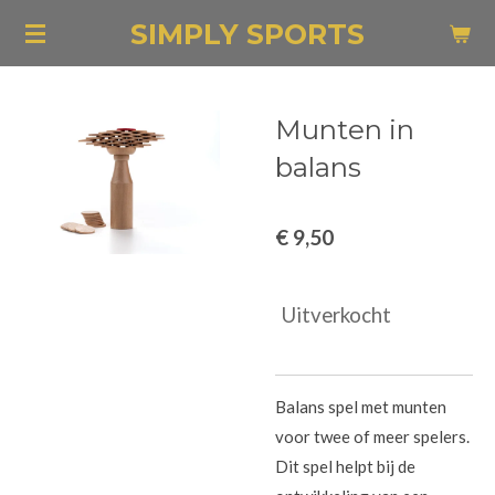
Ga
SIMPLY SPORTS
direct
naar
de
Munten in
hoofdinhoud
balans
€ 9,50
Uitverkocht
Balans spel met munten
voor twee of meer spelers.
Dit spel helpt bij de