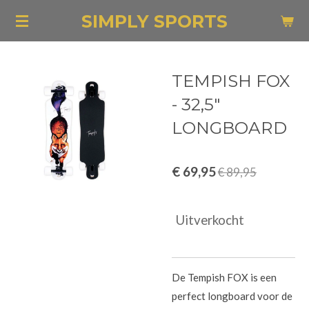
Ga
SIMPLY SPORTS
direct
naar
de
TEMPISH FOX
hoofdinhoud
- 32,5"
LONGBOARD
€ 69,95
€ 89,95
Uitverkocht
De Tempish FOX is een
perfect longboard voor de