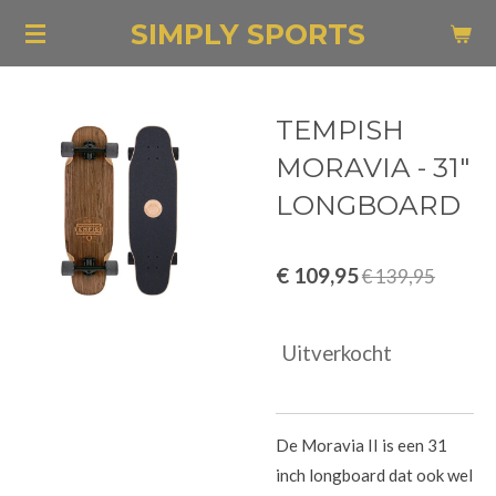
Ga
SIMPLY SPORTS
direct
naar
de
TEMPISH
hoofdinhoud
MORAVIA - 31"
LONGBOARD
€ 109,95
€ 139,95
Uitverkocht
De Moravia II is een 31
inch longboard dat ook wel