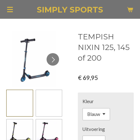
Ga
SIMPLY SPORTS
direct
naar
de
TEMPISH
hoofdinhoud
NIXIN 125, 145
of 200
€ 69,95
Kleur
Uitvoering