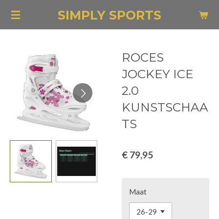
Ga
SIMPLY SPORTS
direct
naar
de
ROCES
hoofdinhoud
JOCKEY ICE
2.0
KUNSTSCHAA
TS
€ 79,95
Maat