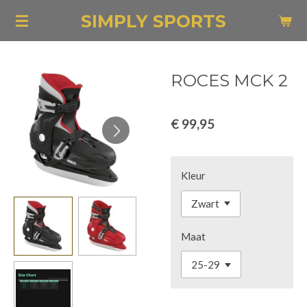
Ga
SIMPLY SPORTS
direct
naar
de
ROCES MCK 2
hoofdinhoud
€ 99,95
Kleur
Maat