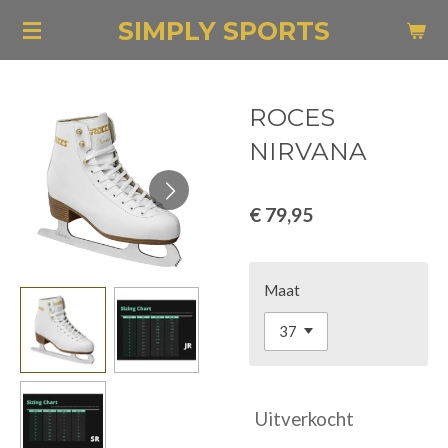
Ga
SIMPLY SPORTS
direct
naar
de
ROCES
hoofdinhoud
NIRVANA
€ 79,95
Maat
Uitverkocht