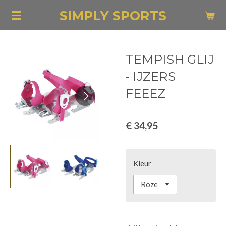
Ga
SIMPLY SPORTS
direct
naar
de
TEMPISH GLIJ
hoofdinhoud
- IJZERS
FEEEZ
€ 34,95
Kleur