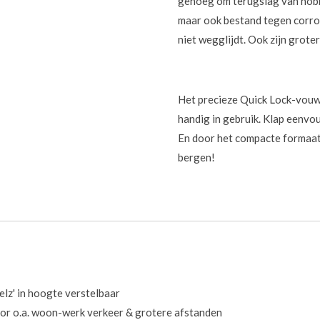
genoeg om terugslag van hobb
maar ook bestand tegen corros
niet wegglijdt. Ook zijn grot
Het precieze Quick Lock-vou
handig in gebruik. Klap eenvoud
En door het compacte formaat 
bergen!
z' in hoogte verstelbaar
r o.a. woon-werk verkeer & grotere afstanden