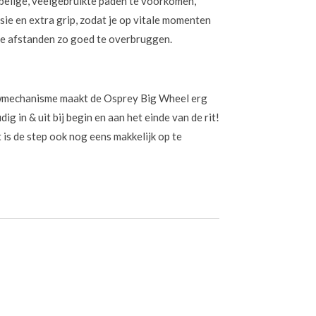
elige, veelgebruikte paden te voorkomen,
ie en extra grip, zodat je op vitale momenten
ere afstanden zo goed te overbruggen.
wmechanisme maakt de Osprey Big Wheel erg
ig in & uit bij begin en aan het einde van de rit!
is de step ook nog eens makkelijk op te