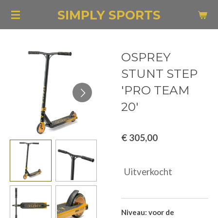
Ga
SIMPLY SPORTS
direct
naar
de
OSPREY
hoofdinhoud
STUNT STEP
'PRO TEAM
20'
€ 305,00
Uitverkocht
Niveau: voor de