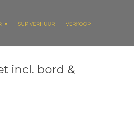
R
SUP VERHUUR
VERKOOP
t incl. bord &