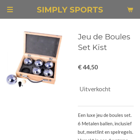
Ga
SIMPLY SPORTS
direct
naar
de
Jeu de Boules
hoofdinhoud
Set Kist
€ 44,50
Uitverkocht
Een luxe jeu de boules set.
6 Metalen ballen, inclusief
but, meetlint en spelregels.