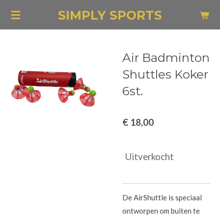
Ga
SIMPLY SPORTS
direct
naar
de
Air Badminton
hoofdinhoud
Shuttles Koker
6st.
€ 18,00
Uitverkocht
De AirShuttle is speciaal
ontworpen om buiten te