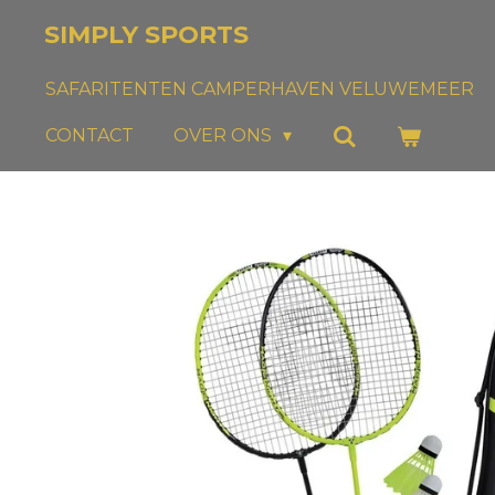
Ga
SIMPLY SPORTS
direct
naar
SAFARITENTEN CAMPERHAVEN VELUWEMEER
de
CONTACT
OVER ONS
hoofdinhoud