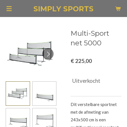
Ga
SIMPLY SPORTS
direct
naar
de
Multi-Sport
hoofdinhoud
net 5000
€ 225,00
Uitverkocht
Dit verstelbare sportnet
met de afmeting van
243x500 cm is een