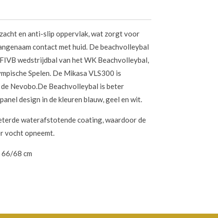
acht en anti-slip oppervlak, wat zorgt voor
aangenaam contact met huid. De beachvolleybal
 FIVB wedstrijdbal van het WK Beachvolleybal,
ympische Spelen. De Mikasa VLS300 is
de Nevobo.De Beachvolleybal is beter
anel design in de kleuren blauw, geel en wit.
beterde waterafstotende coating, waardoor de
er vocht opneemt.
k 66/68 cm