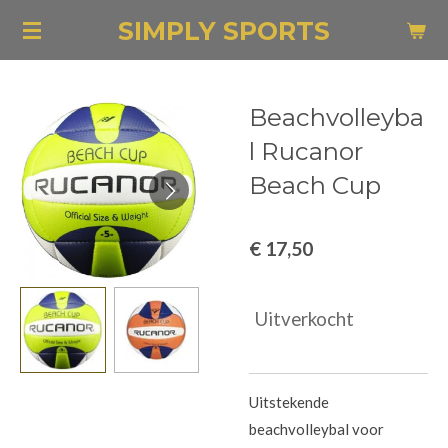
Ga
SIMPLY SPORTS
direct
naar
de
Beachvolleyba
hoofdinhoud
l Rucanor
Beach Cup
€ 17,50
Uitverkocht
Uitstekende
beachvolleybal voor