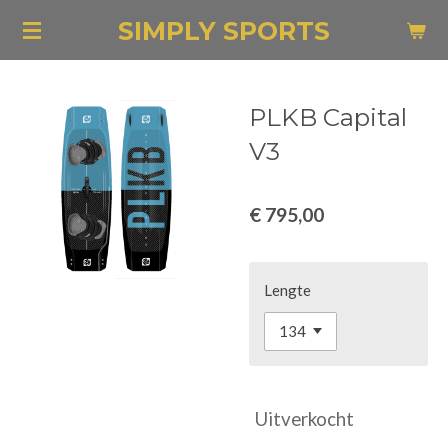
Ga
SIMPLY SPORTS
direct
naar
de
PLKB Capital
hoofdinhoud
V3
€ 795,00
Lengte
Uitverkocht