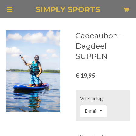
Ga
SIMPLY SPORTS
direct
naar
de
Cadeaubon -
hoofdinhoud
Dagdeel
SUPPEN
€ 19,95
Verzending