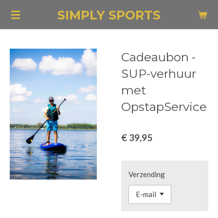
Ga
SIMPLY SPORTS
direct
naar
de
Cadeaubon -
hoofdinhoud
SUP-verhuur
met
OpstapService
€ 39,95
Verzending