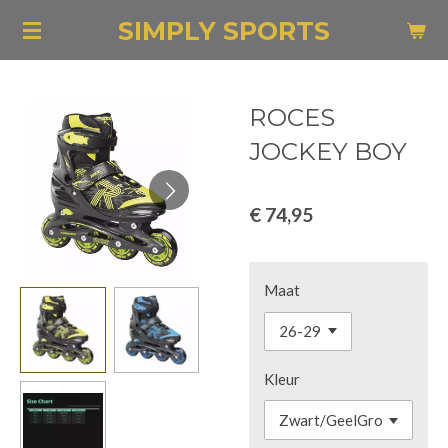
Ga
SIMPLY SPORTS
direct
naar
de
ROCES
hoofdinhoud
JOCKEY BOY
€ 74,95
Maat
Kleur