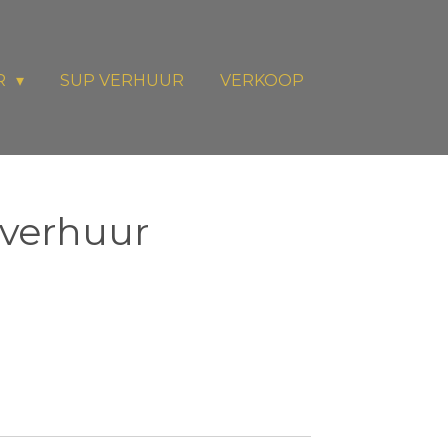
R
SUP VERHUUR
VERKOOP
 verhuur